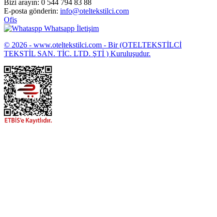
Bizi arayın:
0 544 794 83 88
E-posta gönderin:
info@oteltekstilci.com
Ofis
Whatsapp İletişim
© 2026 - www.oteltekstilci.com - Bir (OTELTEKSTİLCİ
TEKSTİL SAN. TİC. LTD. ŞTİ ) Kuruluşudur.