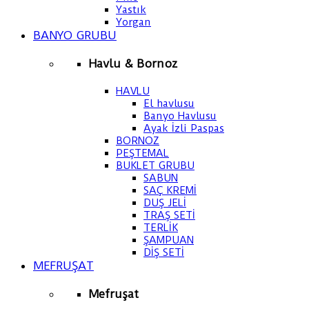
Yastık
Yorgan
BANYO GRUBU
Havlu & Bornoz
HAVLU
El havlusu
Banyo Havlusu
Ayak İzli Paspas
BORNOZ
PEŞTEMAL
BUKLET GRUBU
SABUN
SAÇ KREMİ
DUŞ JELİ
TRAŞ SETİ
TERLİK
ŞAMPUAN
DİŞ SETİ
MEFRUŞAT
Mefruşat