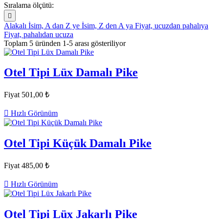
Sıralama ölçütü:

Alakalı
İsim, A dan Z ye
İsim, Z den A ya
Fiyat, ucuzdan pahalıya
Fiyat, pahalıdan ucuza
Toplam 5 üründen 1-5 arası gösteriliyor
Otel Tipi Lüx Damalı Pike
Fiyat
501,00 ₺

Hızlı Görünüm
Otel Tipi Küçük Damalı Pike
Fiyat
485,00 ₺

Hızlı Görünüm
Otel Tipi Lüx Jakarlı Pike