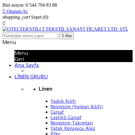
Bizi arayın:
0 544 794 83 88

Oturum Aç
shopping_cart
Sepet
(0)


Ara
Menu
Menu
Geri
Ana Sayfa
LİNEN GRUBU
Linen
Yastık Kılıfı
Nevresim (Yorgan Kılıfı)
Çarşaf
Lastikli Çarşaf
Nevresim Takımları
Yatak Koruyucu Alez
Pike