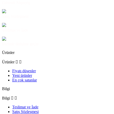
Güvenli Alışveriş
Satış Sözleşmesi
Teslimat ve İade
Bizimle iletişime geçin
Ürünler
Ürünler


Fiyatı düşenler
Yeni ürünler
En çok satanlar
Bilgi
Bilgi


Teslimat ve İade
Satış Sözleşmesi